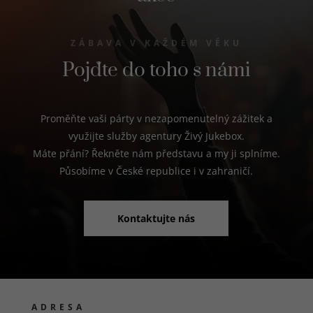
návštěv
našich
internetových
ZÁBAVA V KAŽDÉM VĚKU
stránek. Data
získaná
Pojďte do toho s námi
pomocí těchto
cookies
zpracováváme
souhrnně,
Proměňte vaši párty v nezapomenutelný zážitek a
bez použití
využijte služby agentury Živý Jukebox.
identifikátorů,
Máte přání? Řekněte nám představu a my ji splníme.
které ukazují
na konkrétní
Působíme v České republice i v zahraničí.
uživatele
našeho webu.
Pokud
Kontaktujte nás
vypnete
používání
analytických
cookies ve
vztahu k Vaší
návštěvě,
ztrácíme
ADRESA