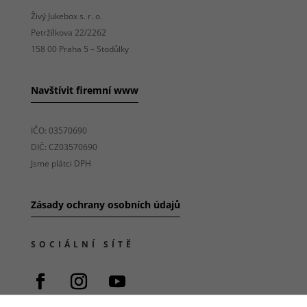
možnost
analýzy
Živý Jukebox s. r. o.
výkonu a
Petržílkova 22/2262
optimalizace
158 00 Praha 5 – Stodůlky
našich
opatření.
Navštívit firemní www
Personalizované
soubory cookie
IČO: 03570690
Používáme rovněž
DIČ: CZ03570690
soubory cookie a
Jsme plátci DPH
další technologie,
abychom
přizpůsobili náš
Zásady ochrany osobních údajů
obchod potřebám
a zájmům našich
zákazníků. Díky
SOCIÁLNÍ SÍTĚ
použití
personalizovaných
souborů cookie se
můžeme vyvarovat
vysvětlování