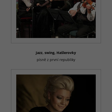
Technické
cookies
Technické
cookies jsou
nezbytné
pro správné
fungování
webu a
všech
Jazz, swing, Hašlerovky
funkcí, které
nabízí. Jsou
písně z první republiky
odpovědné
mj. za
uchovávání
produktů v
košíku,
zobrazování
seznamu
oblíbených
výrobků
(schránka),
působení