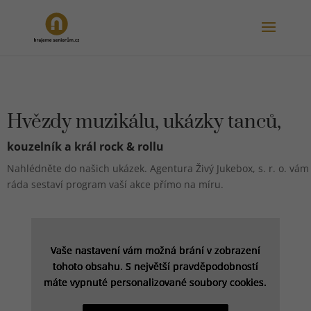
Hvězdy muzikálu, ukázky tanců,
kouzelník a král rock & rollu
Nahlédněte do našich ukázek. Agentura Živý Jukebox, s. r. o. vám
ráda sestaví program vaší akce přímo na míru.
Vaše nastavení vám možná brání v zobrazení
Vaše nastavení vám možná brání v zobrazení
Vaše nastavení vám možná brání v zobrazení
Vaše nastavení vám možná brání v zobrazení
Vaše nastavení vám možná brání v zobrazení
Vaše nastavení vám možná brání v zobrazení
tohoto obsahu. S největší pravděpodobností
tohoto obsahu. S největší pravděpodobností
tohoto obsahu. S největší pravděpodobností
tohoto obsahu. S největší pravděpodobností
tohoto obsahu. S největší pravděpodobností
tohoto obsahu. S největší pravděpodobností
máte vypnuté personalizované soubory cookies.
máte vypnuté personalizované soubory cookies.
máte vypnuté personalizované soubory cookies.
máte vypnuté personalizované soubory cookies.
máte vypnuté personalizované soubory cookies.
máte vypnuté personalizované soubory cookies.