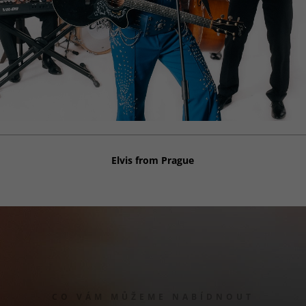
oblíbených
výrobků
(schránka),
působení
filtrů,
nákupní
proces a
ukládání
nastavení
soukromí.
Elvis from Prague
Analytické
cookies
Analytické
cookies nám
umožňují
měření
výkonu
našeho webu
a našich
reklamních
CO VÁM MŮŽEME NABÍDNOUT
kampaní.