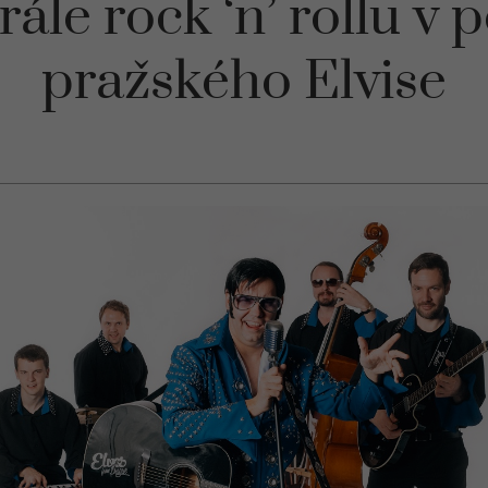
krále rock ‘n’ rollu v 
pražského Elvise
Technické
cookies
Technické
cookies jsou
nezbytné
pro správné
fungování
webu a
všech
funkcí, které
nabízí. Jsou
odpovědné
mj. za
uchovávání
produktů v
košíku,
zobrazování
seznamu