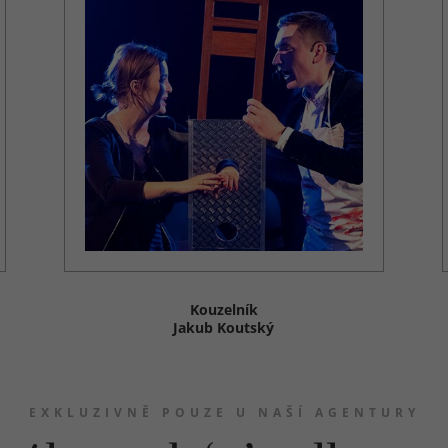
Kouzelník
Jakub Koutský
EXKLUZIVNĚ POUZE U NAŠÍ AGENTURY